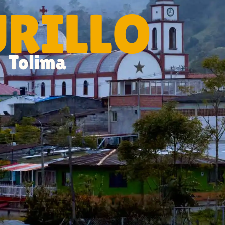
RILLO
Tolima