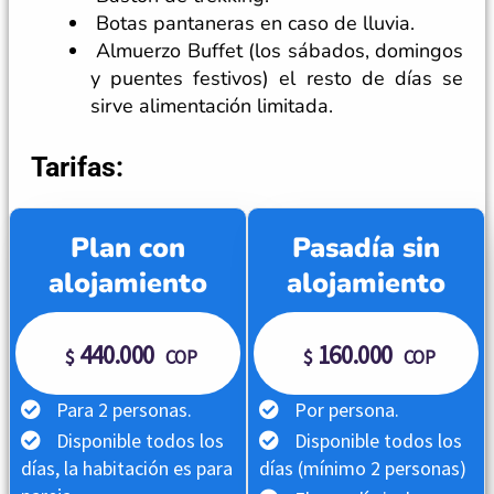
Botas pantaneras en caso de lluvia.
Almuerzo Buffet (los sábados, domingos
y puentes festivos) el resto de días se
sirve alimentación limitada.
Tarifas:
Plan con
Pasadía sin
alojamiento
alojamiento
440.000
160.000
$
$
COP
COP
Para 2 personas.
Por persona.
Disponible todos los
Disponible todos los
días, la habitación es para
días (mínimo 2 personas)